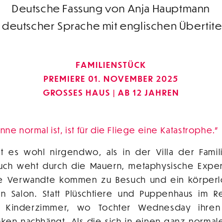
Deutsche Fassung von Anja Hauptmann
n deutscher Sprache mit englischen Übertite
FAMILIENSTÜCK
PREMIERE 01. NOVEMBER 2025
GROSSES HAUS
AB 12 JAHREN
nne normal ist, ist für die Fliege eine Katastrophe.
t es wohl nirgendwo, als in der Villa der Fami
auch weht durch die Mauern, metaphysische Expe
ote Verwandte kommen zu Besuch und ein körper
n Salon. Statt Plüschtiere und Puppenhaus im R
m Kinderzimmer, wo Tochter Wednesday ihren 
en nachhängt. Als die sich in einen ganz norma