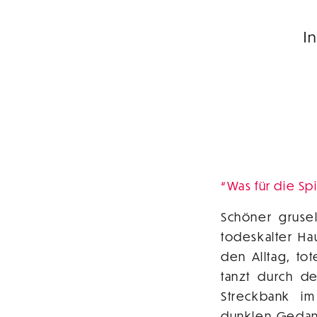
I
Was für die Spi
Schöner grusel
todeskalter H
den Alltag, t
tanzt durch de
Streckbank i
dunklen Gedank