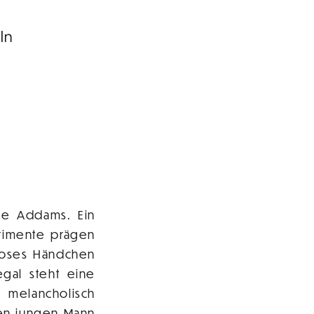
ln
lie Addams. Ein
rimente prägen
loses Händchen
egal steht eine
melancholisch
len jungen Mann