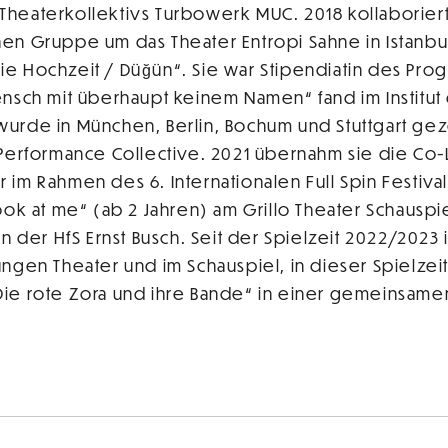
heaterkollektivs Turbowerk MUC. 2018 kollaboriert
en Gruppe um das Theater Entropi Sahne in Istanbul
e Hochzeit / Düğün“. Sie war Stipendiatin des Prog
ensch mit überhaupt keinem Namen“ fand im Institut 
rde in München, Berlin, Bochum und Stuttgart gezeig
 Performance Collective. 2021 übernahm sie die Co-L
 im Rahmen des 6. Internationalen Full Spin Festiva
ook at me“ (ab 2 Jahren) am Grillo Theater Schausp
an der HfS Ernst Busch. Seit der Spielzeit 2022/2023 
ngen Theater und im Schauspiel, in dieser Spielzei
Die rote Zora und ihre Bande“ in einer gemeinsame