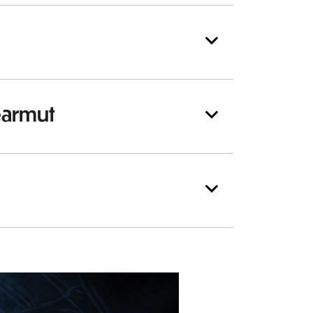
earmut