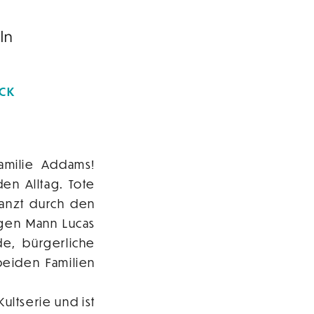
ln
ÜCK
amilie Addams!
n Alltag. Tote
anzt durch den
ngen Mann Lucas
de, bürgerliche
eiden Familien
ultserie und ist