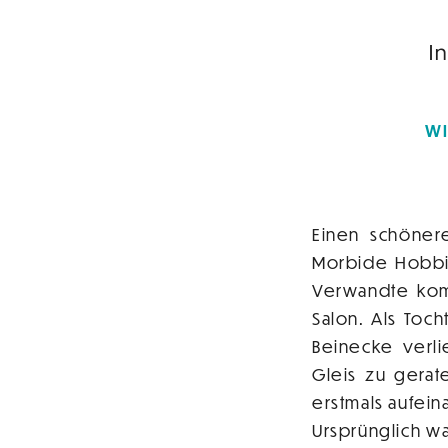
I
WI
Einen schöner
Morbide Hobbi
Verwandte kom
Salon. Als Toc
Beinecke verli
Gleis zu gera
erstmals aufei
Ursprünglich wa