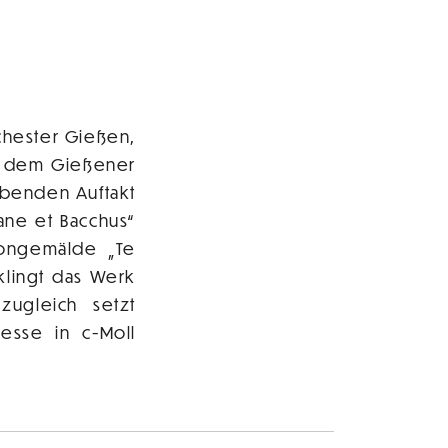
chester Gießen,
t dem Gießener
benden Auftakt
ane et Bacchus“
Tongemälde „Te
klingt das Werk
zugleich setzt
esse in c-Moll