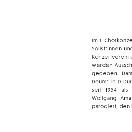
Im 1. Chorkonz
Solist*innen 
Konzertverein
werden Ausschn
gegeben. Dara
Deum“ in D-Dur
seit 1954 als
Wolfgang Amad
parodiert, den 