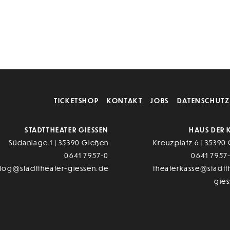
TICKETSHOP
KONTAKT
JOBS
DATENSCHUTZ
STADTTHEATER GIESSEN
HAUS DER 
Südanlage 1 | 35390 Gießen
Kreuzplatz 6 | 35390
0641 7957-0
0641 7957
alog@stadttheater-giessen.de
theaterkasse@stadtt
gie