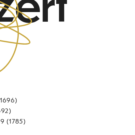
zert
(1696)
692)
9 (1785)