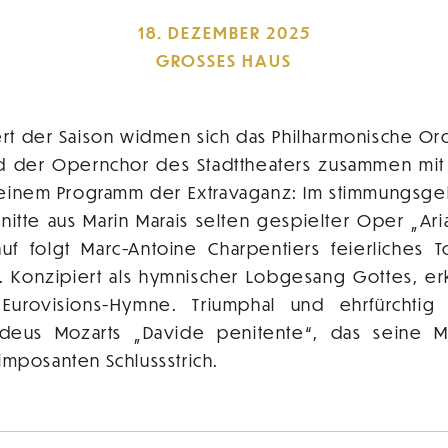
18. DEZEMBER 2025
GROSSES HAUS
ert der Saison widmen sich das Philharmonische Or
und der Opernchor des Stadttheaters zusammen mi
 einem Programm der Extravaganz: Im stimmungsge
itte aus Marin Marais selten gespielter Oper „Ari
uf folgt Marc-Antoine Charpentiers feierliches 
. Konzipiert als hymnischer Lobgesang Gottes, er
 Eurovisions-Hymne. Triumphal und ehrfürchtig 
eus Mozarts „Davide penitente“, das seine M
imposanten Schlussstrich.