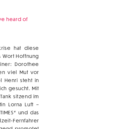
ve heard of
krise hat diese
s Wort Hoffnung
iner: Dorothee
en viel Mut vor
 Henri steht in
ich gesucht. Mit
 Tank sitzend im
in Lorna Luft –
 TIMES“ und das
it-Fernfahrer
ingend promotet