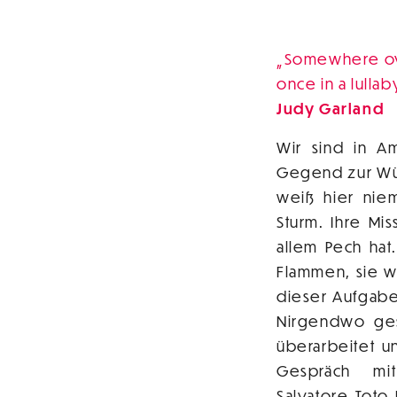
Somewhere over
once in a lullaby
Judy Garland
Wir sind in Am
Gegend zur Wüs
weiß hier nie
Sturm. Ihre Mi
allem Pech hat
Flammen, sie wi
dieser Aufgabe 
Nirgendwo gest
überarbeitet u
Gespräch mit
Salvatore Toto