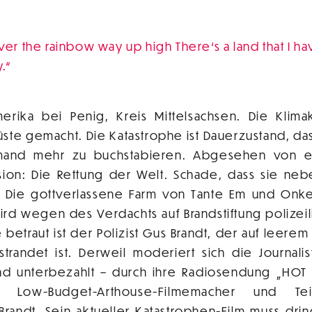
 the rainbow way up high There‘s a land that I ha
.
erika bei Penig, Kreis Mittelsachsen. Die Klima
te gemacht. Die Katastrophe ist Dauerzustand, da
mand mehr zu buchstabieren. Abgesehen von e
ssion: Die Rettung der Welt. Schade, dass sie neb
. Die gottverlassene Farm von Tante Em und Onkel
rd wegen des Verdachts auf Brandstiftung polizeil
betraut ist der Polizist Gus Brandt, der auf leerem
randet ist. Derweil moderiert sich die Journalist
nd unterbezahlt – durch ihre Radiosendung „HOT
 Low-Budget-Arthouse-Filmemacher und Teilze
 Brandt. Sein aktueller Katastrophen-Film muss dr