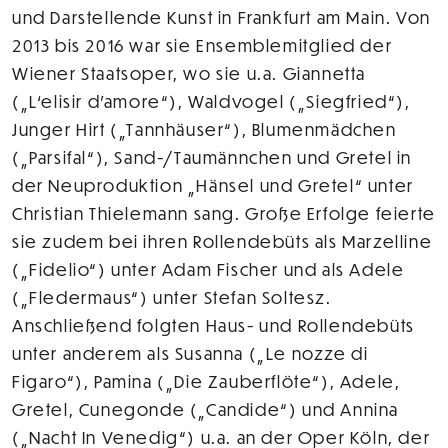
und Darstellende Kunst in Frankfurt am Main. Von
2013 bis 2016 war sie Ensemblemitglied der
Wiener Staatsoper, wo sie u.a. Giannetta
(„L‘elisir d’amore“), Waldvogel („Siegfried“),
Junger Hirt („Tannhäuser“), Blumenmädchen
(„Parsifal“), Sand-/Taumännchen und Gretel in
der Neuproduktion „Hänsel und Gretel“ unter
Christian Thielemann sang. Große Erfolge feierte
sie zudem bei ihren Rollendebüts als Marzelline
(„Fidelio“) unter Adam Fischer und als Adele
(„Fledermaus“) unter Stefan Soltesz.
Anschließend folgten Haus- und Rollendebüts
unter anderem als Susanna („Le nozze di
Figaro“), Pamina („Die Zauberflöte“), Adele,
Gretel, Cunegonde („Candide“) und Annina
(„Nacht In Venedig“) u.a. an der Oper Köln, der