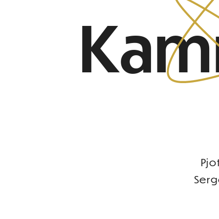
Kam
Pjo
Serg