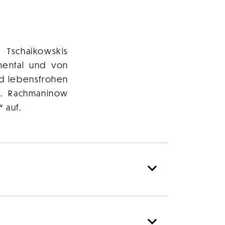
 Tschaikowskis
umental und von
nd lebensfrohen
t. Rachmaninow
 auf.