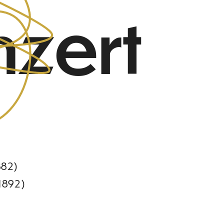
zert
882)
1892)