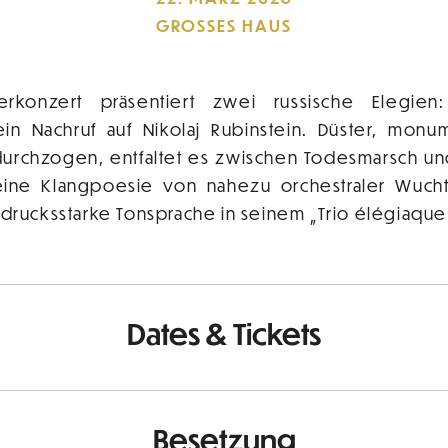
GROSSES HAUS
konzert präsentiert zwei russische Elegien:
t ein Nachruf auf Nikolaj Rubinstein. Düster, mon
r durchzogen, entfaltet es zwischen Todesmarsch u
eine Klangpoesie von nahezu orchestraler Wuch
sdrucksstarke Tonsprache in seinem „Trio élégiaque“
Dates & Tickets
Besetzung