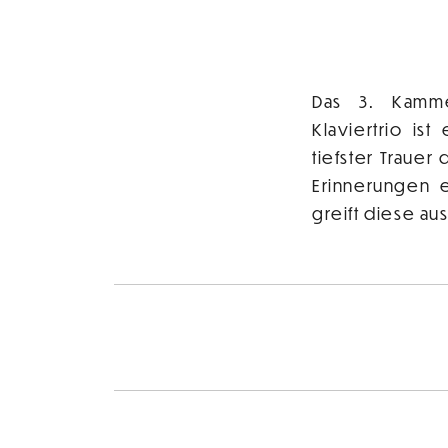
Das 3. Kammer
Klaviertrio is
tiefster Traue
Erinnerungen 
greift diese au