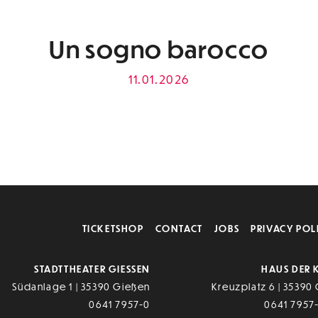
Un sogno barocco
11.01.2026
TICKETSHOP
CONTACT
JOBS
PRIVACY POL
STADTTHEATER GIESSEN
HAUS DER 
Südanlage 1 | 35390 Gießen
Kreuzplatz 6 | 35390
0641 7957-0
0641 7957