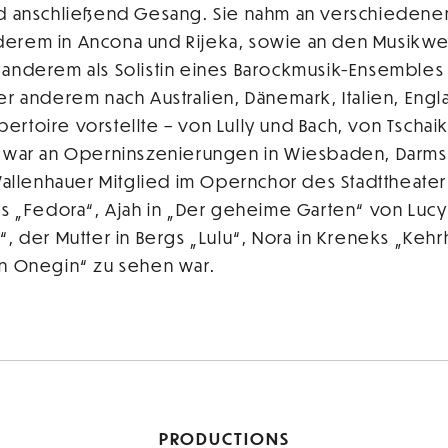
und anschließend Gesang. Sie nahm an verschieden
derem in Ancona und Rijeka, sowie an den Musikw
r anderem als Solistin eines Barockmusik-Ensemble
ter anderem nach Australien, Dänemark, Italien, Eng
ertoire vorstellte – von Lully und Bach, von Tschai
ie war an Operninszenierungen in Wiesbaden, Darms
 Wallenhauer Mitglied im Opernchor des Stadttheater 
nos „Fedora“, Ajah in „Der geheime Garten“ von Lu
“, der Mutter in Bergs „Lulu“, Nora in Kreneks „Kehr
en Onegin“ zu sehen war.
PRODUCTIONS