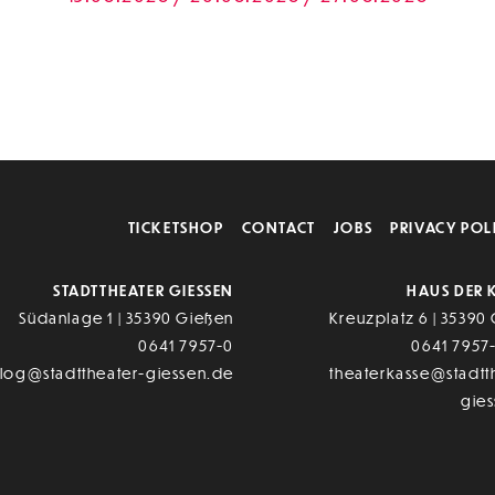
TICKETSHOP
CONTACT
JOBS
PRIVACY POL
STADTTHEATER GIESSEN
HAUS DER 
Südanlage 1 | 35390 Gießen
Kreuzplatz 6 | 35390
0641 7957-0
0641 7957
alog@stadttheater-giessen.de
theaterkasse@stadtt
gie