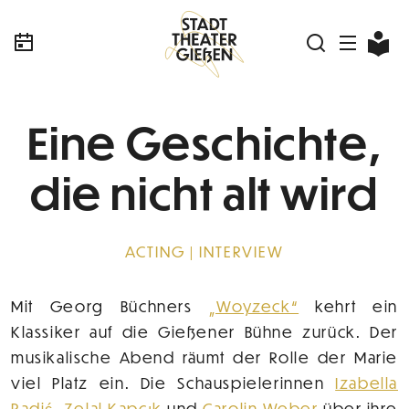
Eine Geschichte,
die nicht alt wird
ACTING
INTERVIEW
Mit Georg Büchners
„Woyzeck“
kehrt ein
Klassiker auf die Gießener Bühne zurück. Der
musikalische Abend räumt der Rolle der Marie
viel Platz ein. Die Schauspielerinnen
Izabella
Radić
,
Zelal Kapçık
und
Carolin Weber
über ihre