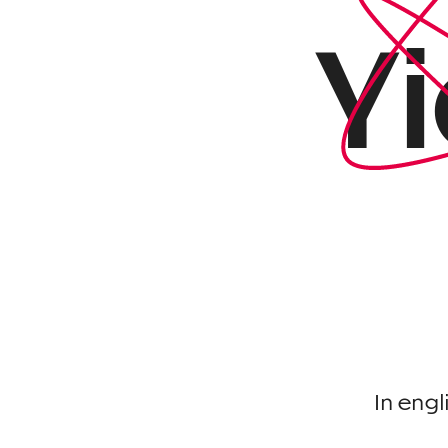
Y
In eng