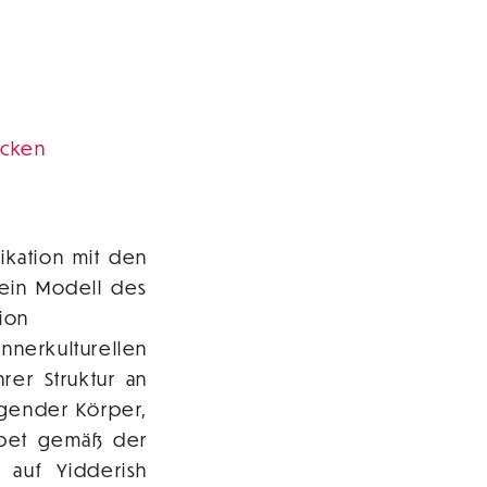
ücken
kation mit den
ein Modell des
tion
nerkulturellen
rer Struktur an
ngender Körper,
ebet gemäß der
r auf Yidderish