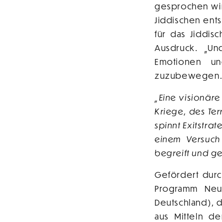
gesprochen wir
Jiddischen ents
für das Jiddis
Ausdruck. „Un
Emotionen un
zuzubewegen
„Eine visionär
Kriege, des Ter
spinnt Exitstra
einem Versuch
begreift und g
Gefördert durc
Programm Neus
Deutschland), 
aus Mitteln d