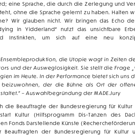
d; eine Sprache, die durch die Zerlegung und V
teht, ohne die Sprache gelernt zu haben. Halten w
che? Wir glauben nicht. Wir bringen das Echo d
dying in Yidderland" nutzt das unsichtbare Er
d Instinkten, um sich auf eine neu konzip
.
e Ensembleproduktion, die Utopie wagt in Zeiten de
rors und der Ausweglosigkeit. Sie stellt die Frage 
tegien im Heute. In der Performance bietet sich uns 
 beizuwohnen, der die Bühne als Ort der offene
estaltet." – Auswahlbegründung der MADE.Jury
h die Beauftragte der Bundesregierung für Kultu
tart Kultur (Hilfsprogramm Dis-Tanzen des Da
den Fonds Darstellende Künste (Rechercheförderu
er Beauftragten der Bundesregierung für Kultur