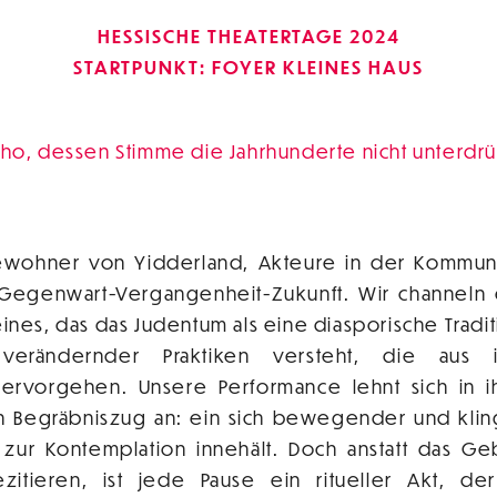
HESSISCHE THEATERTAGE 2024
STARTPUNKT: FOYER KLEINES HAUS
cho, dessen Stimme die Jahrhunderte nicht unterdr
Bewohner von Yidderland, Akteure in der Kommuni
 Gegenwart-Vergangenheit-Zukunft. Wir channeln 
eines, das das Judentum als eine diasporische Tradi
verändernder Praktiken versteht, die aus in
rvorgehen. Unsere Performance lehnt sich in ih
n Begräbniszug an: ein sich bewegender und kli
 zur Kontemplation innehält. Doch anstatt das G
ezitieren, ist jede Pause ein ritueller Akt, de