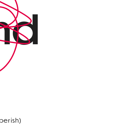
nd
berish)