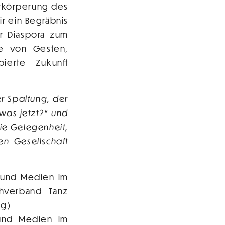
erkörperung des
ir ein Begräbnis
er Diaspora zum
be von Gesten,
ierte Zukunft
r Spaltung, der
„was jetzt?“ und
die Gelegenheit,
n Gesellschaft
r und Medien im
chverband Tanz
ng)
 und Medien im