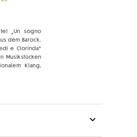
itel „Un sogno
aus dem Barock.
edi e Clorinda“
n Musikstücken
ionalem Klang,