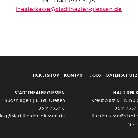
Tel.: 0641-7957 60/61
theaterkasse@stadttheater-giessen.de
TICKETSHOP
KONTAKT
JOBS
DATENSCHUTZ
STADTTHEATER GIESSEN
HAUS DER 
Südanlage 1 | 35390 Gießen
Kreuzplatz 6 | 35390
0641 7957-0
0641 7957
alog@stadttheater-giessen.de
theaterkasse@stadtt
gie