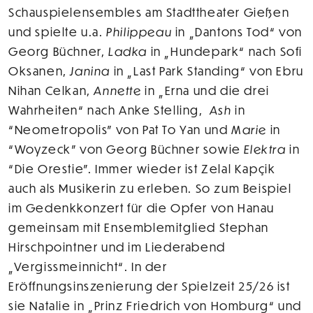
Schauspielensembles am Stadttheater Gießen
und spielte u.a.
Philippeau
in „Dantons Tod“ von
Georg Büchner,
Ladka
in „Hundepark“ nach Sofi
Oksanen,
Janina
in „Last Park Standing“ von Ebru
Nihan Celkan,
Annette
in „Erna und die drei
Wahrheiten“ nach Anke Stelling,
Ash
in
“Neometropolis” von Pat To Yan und
Marie
in
“Woyzeck” von Georg Büchner sowie
Elektra
in
“Die Orestie”. Immer wieder ist Zelal Kapçik
auch als Musikerin zu erleben. So zum Beispiel
im Gedenkkonzert für die Opfer von Hanau
gemeinsam mit Ensemblemitglied Stephan
Hirschpointner und im Liederabend
„Vergissmeinnicht“. In der
Eröffnungsinszenierung der Spielzeit 25/26 ist
sie Natalie in „Prinz Friedrich von Homburg“ und