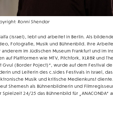
pyright: Ronni Shendar
ifa (Israel), lebt und arbeitet in Berlin. Als bildend
ideo, Fotografie, Musik und Bühnenbild. Ihre Arbeit
r anderem im Jüdischen Museum Frankfurt und im Ins
n auf Plattformen wie MTV, Pitchfork, XLR8R und The
t Gvul (Border Poject)“, wurde auf dem Festival de 
in und Leiterin des c.sides Festivals in Israel, das
ektronische Musik und kritische Medienkunst diente.
 Reut Shemesh als Bühnenbildnerin und Filmregisse
r Spielzeit 24/25 das Bühnenbild für „ANACONDA“ a