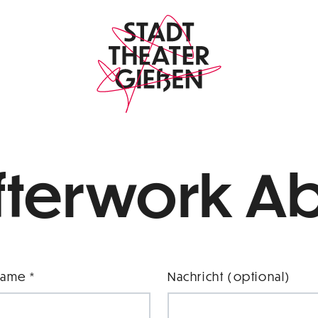
fterwork A
ame *
Nachricht (optional)